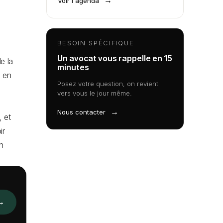
→
Voir l'agenda
BESOIN SPÉCIFIQUE
Un avocat vous rappelle en 15
e la
minutes
s en
Posez votre question, on revient
vers vous le jour même.
→
Nous contacter
, et
ir
n
→