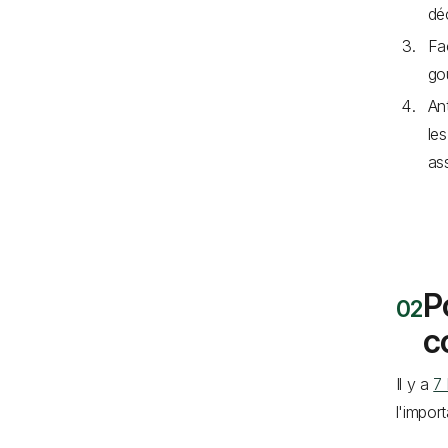
déc
Fac
go
An
le
as
P
c
Il y a
7 
l'impor