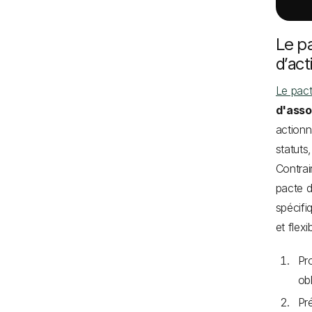
Le pa
d’act
Le pact
d'asso
actionn
statuts,
Contrai
pacte d
spécifi
et flex
Pro
ob
Pré