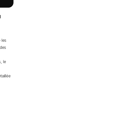
u
 les
 des
, le
taillée