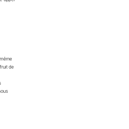
, même
fruit de
s
nous