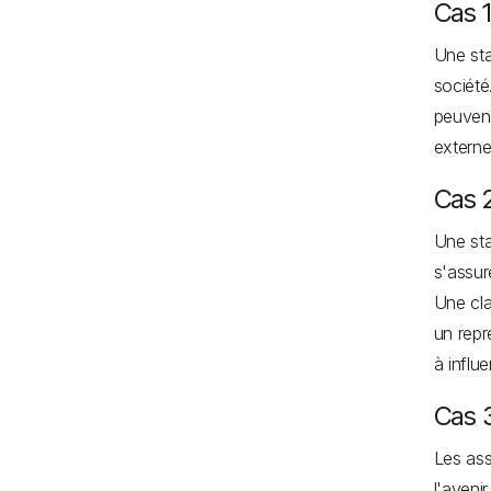
Cas 1
Une sta
société
peuvent
externe
Cas 2
Une sta
s'assur
Une cla
un repr
à influe
Cas 
Les ass
l'aveni