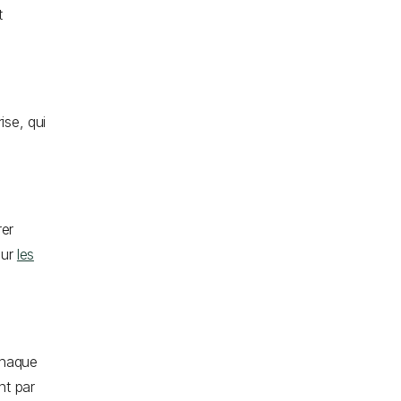
t
ise, qui
rer
sur
les
chaque
nt par