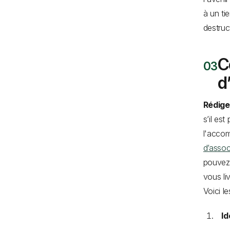
à un ti
destruc
C
d
Rédige
s’il est
l'accom
d’assoc
pouvez 
vous li
Voici l
Id