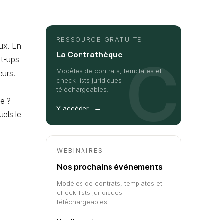
RESSOURCE GRATUITE
eux. En
La Contrathèque
C
rt-ups
Modèles de contrats, templates et
eurs.
check-lists juridiques
téléchargeables.
se ?
→
Y accéder
els le
WEBINAIRES
Nos prochains événements
Modèles de contrats, templates et
check-lists juridiques
téléchargeables.