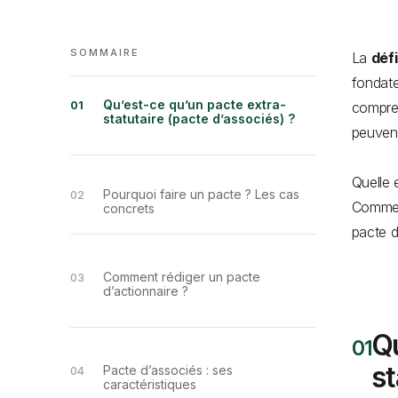
SOMMAIRE
La
déf
fondate
Qu’est-ce qu’un pacte extra-
compren
statutaire (pacte d’associés) ?
peuvent
Quelle 
Pourquoi faire un pacte ? Les cas
Comment
concrets
pacte d
Comment rédiger un pacte
d’actionnaire ?
Qu
st
Pacte d’associés : ses
caractéristiques