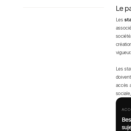
Le pa
Les
st
associé
société
créatio
vigueur
Les sta
doivent
accès a
sociale
ACC
Bes
suje