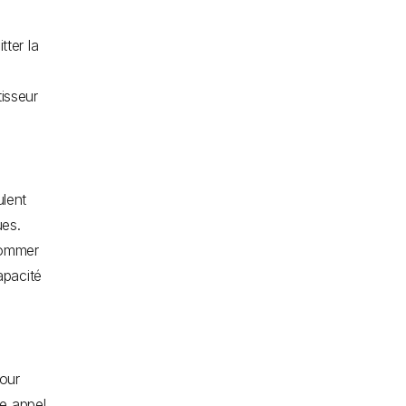
tter la
isseur
ulent
ues.
nommer
apacité
pour
re appel