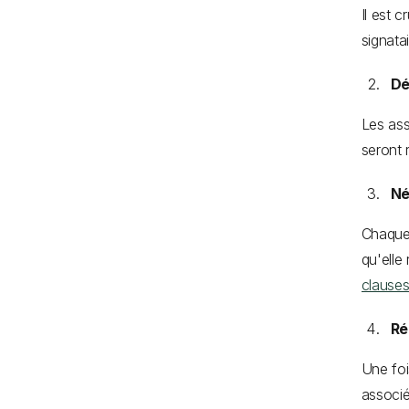
Il est c
signata
Dé
Les ass
seront 
Né
Chaque 
qu'elle
clauses
Ré
Une foi
associé