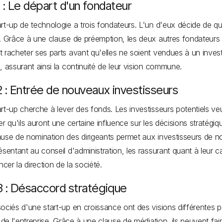
 : Le départ d'un fondateur
rt-up de technologie a trois fondateurs. L'un d'eux décide de qui
. Grâce à une clause de préemption, les deux autres fondateurs
 racheter ses parts avant qu'elles ne soient vendues à un invest
, assurant ainsi la continuité de leur vision commune.
 : Entrée de nouveaux investisseurs
rt-up cherche à lever des fonds. Les investisseurs potentiels ve
er qu'ils auront une certaine influence sur les décisions stratégiq
use de nomination des dirigeants permet aux investisseurs de 
ésentant au conseil d'administration, les rassurant quant à leur c
ncer la direction de la société.
3 : Désaccord stratégique
ociés d'une start-up en croissance ont des visions différentes 
r de l'entreprise. Grâce à une clause de médiation, ils peuvent fai