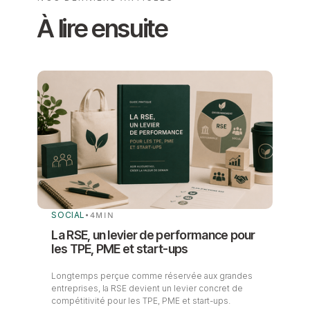
À lire ensuite
SOCIAL
•
4
MIN
La RSE, un levier de performance pour
les TPE, PME et start-ups
Longtemps perçue comme réservée aux grandes
entreprises, la RSE devient un levier concret de
compétitivité pour les TPE, PME et start-ups.