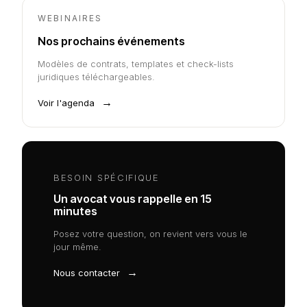
WEBINAIRES
Nos prochains événements
Modèles de contrats, templates et check-lists
juridiques téléchargeables.
→
Voir l'agenda
BESOIN SPÉCIFIQUE
Un avocat vous rappelle en 15
minutes
Posez votre question, on revient vers vous le
jour même.
→
Nous contacter