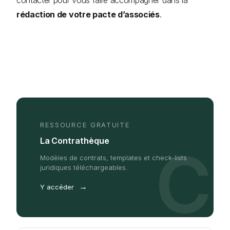
contacter pour vous faire accompagner dans la
rédaction de votre pacte d’associés
.
RESSOURCE GRATUITE
La Contrathèque
C
Modèles de contrats, templates et check-lists
juridiques téléchargeables.
→
Y accéder