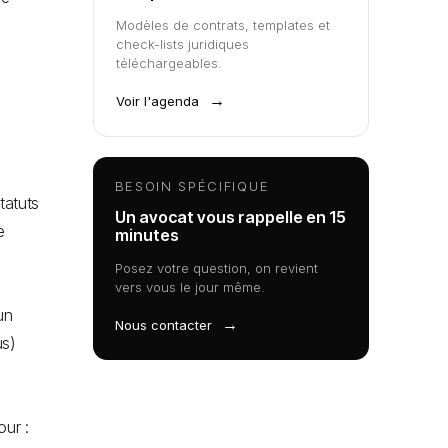
Modèles de contrats, templates et
check-lists juridiques
téléchargeables.
→
Voir l'agenda
BESOIN SPÉCIFIQUE
tatuts
Un avocat vous rappelle en 15
e
minutes
Posez votre question, on revient
vers vous le jour même.
un
→
Nous contacter
us)
our :