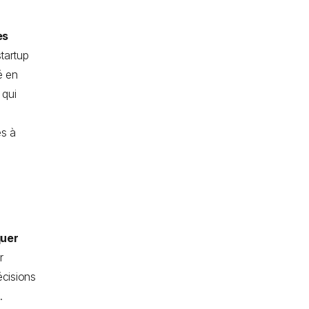
es
tartup
é en
 qui
ès à
a
quer
r
écisions
s.