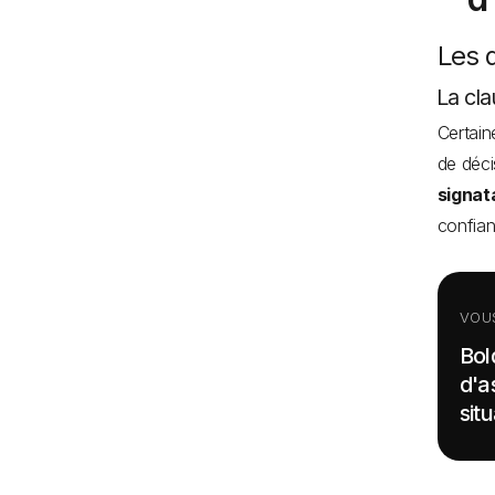
Les 
La cl
Certai
de déci
signat
confian
VOU
Bol
d'a
sit