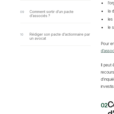
l’o
la 
Comment sortir d’un pacte
d’associés ?
les
le 
Rédiger son pacte d’actionnaire par
un avocat
Pour en
d’assoc
Il peut
recour
d’inqui
investi
C
d