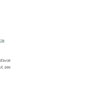
cte
d’avoir
ut, pas