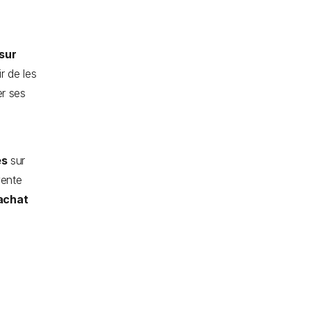
 sur
r de les
er ses
és
sur
vente
'achat