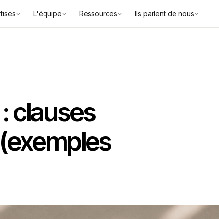
tises
L'équipe
Ressources
Ils parlent de nous
: clauses
 (exemples