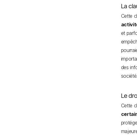
La cl
Cette 
activi
et parf
empêcha
pourrai
importa
des inf
société
Le dro
Cette 
certai
protége
majeure