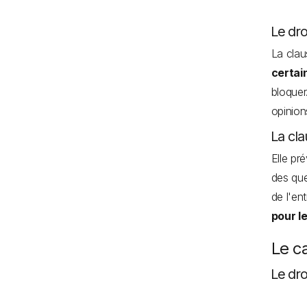
Le dro
La clau
certai
bloquer
opinion
La cla
Elle pré
des que
de l'en
pour l
Le ca
Le dro