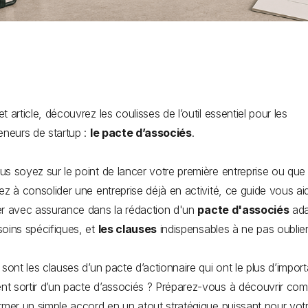
t article, découvrez les coulisses de l’outil essentiel pour les
eneurs de startup :
le pacte d’associés
.
s soyez sur le point de lancer votre première entreprise ou que
ez à consolider une entreprise déjà en activité, ce guide vous ai
r avec assurance dans la rédaction d'un
pacte d'associés
ada
oins spécifiques, et
les clauses
indispensables à ne pas oublie
 sont les clauses d’un pacte d’actionnaire qui ont le plus d’impor
 sortir d’un pacte d’associés ? Préparez-vous à découvrir co
rmer un simple accord en un atout stratégique puissant pour vot