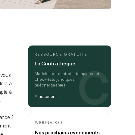
RESSOURCE GRATUITE
La Contrathèque
C
Modèles de contrats, templates et
 vous
check-lists juridiques
dera à
téléchargeables.
pté à
→
Y accéder
r.
tance ?
WEBINAIRES
mment
Nos prochains événements
re