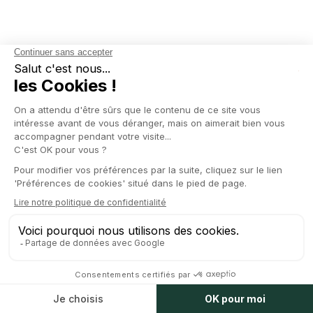
NOS EVENEMENTS
en live
Allez plus loin
avec
nos avocats