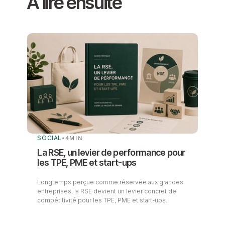
À lire ensuite
SOCIAL
•
4
MIN
La RSE, un levier de performance pour
les TPE, PME et start-ups
Longtemps perçue comme réservée aux grandes
entreprises, la RSE devient un levier concret de
compétitivité pour les TPE, PME et start-ups.