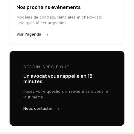
Nos prochains événements
Modèles de contrats, templates et check-lists
juridiques téléchargeables.
→
Voir l'agenda
BESOIN SPÉCIFIQUE
Un avocat vous rappelle en 15
minutes
Posez votre question, on revient vers vous le
jour même.
→
Nous contacter