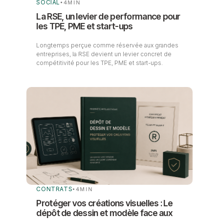
SOCIAL
•
4
MIN
La RSE, un levier de performance pour
les TPE, PME et start-ups
Longtemps perçue comme réservée aux grandes
entreprises, la RSE devient un levier concret de
compétitivité pour les TPE, PME et start-ups.
CONTRATS
•
4
MIN
Protéger vos créations visuelles : Le
dépôt de dessin et modèle face aux