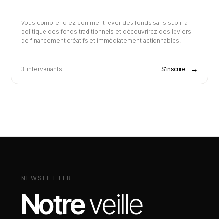
Vous comprendrez comment lever des fonds sans subir la
politique des fonds traditionnels et découvrirez des leviers
de financement créatifs et immédiatement actionnables.
→
3
intervenants
S'inscrire
NEWSLETTER
Notre
veille