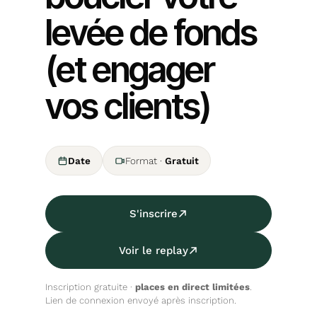
levée de fonds
(et engager
vos clients)
Date
Format
·
Gratuit
S'inscrire
Voir le replay
Inscription gratuite ·
places en direct limitées
.
Lien de connexion envoyé après inscription.