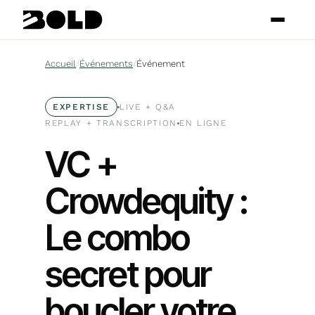
Accueil
/
Événements
/
Événement
EXPERTISE
LIVE + Q
&
A
REPLAY + TRANSCRIPTION
EN LIGNE
VC +
Crowdequity :
Le combo
secret pour
boucler votre