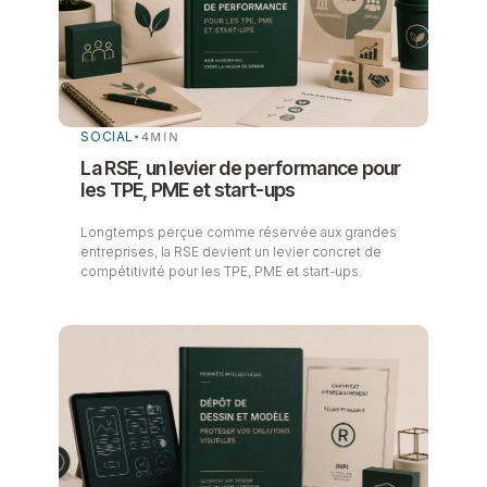
SOCIAL
•
4
MIN
La RSE, un levier de performance pour
les TPE, PME et start-ups
Longtemps perçue comme réservée aux grandes
entreprises, la RSE devient un levier concret de
compétitivité pour les TPE, PME et start-ups.