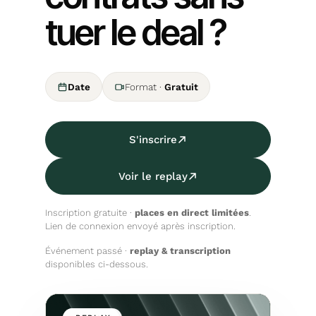
tuer le deal ?
Date
Format
·
Gratuit
S'inscrire
Voir le replay
Inscription gratuite ·
places en direct limitées
.
Lien de connexion envoyé après inscription.
Événement passé ·
replay
&
transcription
disponibles ci-dessous.