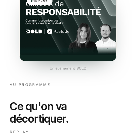
À VENIR
REPLAY
Un événement BOLD
AU PROGRAMME
Ce qu'on va
décortiquer
.
REPLAY