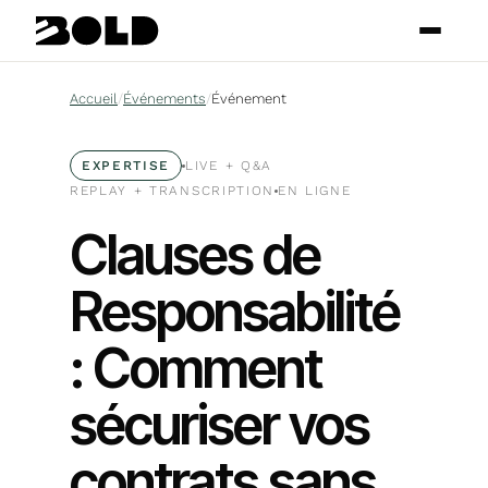
Accueil
/
Événements
/
Événement
EXPERTISE
LIVE + Q
&
A
REPLAY + TRANSCRIPTION
EN LIGNE
Clauses de
Responsabilité
: Comment
sécuriser vos
contrats sans