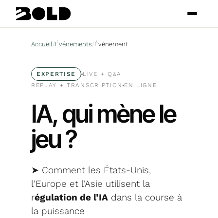
Accueil
/
Événements
/
Événement
EXPERTISE
LIVE + Q
&
A
REPLAY + TRANSCRIPTION
EN LIGNE
IA, qui mène le
jeu ?
➤ Comment les États-Unis,
l'Europe et l'Asie utilisent la
r
égulation de l’IA
dans la course à
la puissance