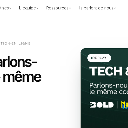
tises
L'équipe
Ressources
Ils parlent de nous
PTION
EN LIGNE
arlons-
À VENIR
REPLAY
le même