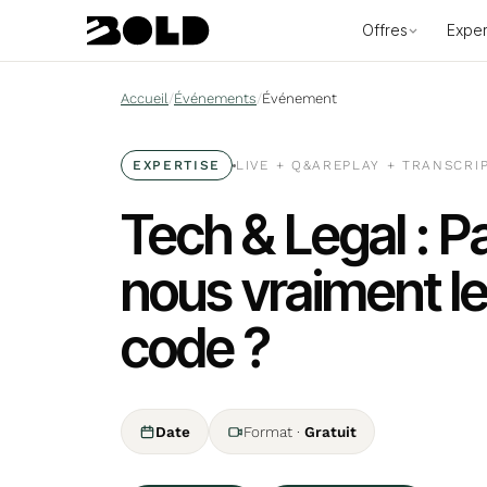
Offres
Exper
Accueil
/
Événements
/
Événement
EXPERTISE
LIVE + Q
&
A
REPLAY + TRANSCRI
Tech & Legal : P
nous vraiment 
code ?
Date
Format
·
Gratuit