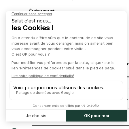
Événement
Date
S'inscrire
Voir le replay
Nos o
Juridi
L'expertise d'un grand cabinet,
l'efficacité d'un partenaire business.
Compta
Marqu
Levée