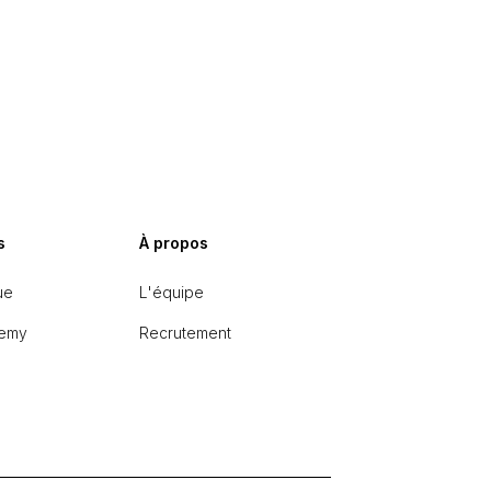
s
À propos
ue
L'équipe
emy
Recrutement