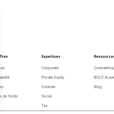
ffres
Expertises
Ressource
que
Corporate
Contrathèq
bilité
Private Equity
BOLD Acad
es
Contrats
Blog
s de fonds
Social
Tax