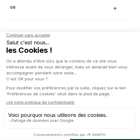
+
06
À lire
Tout le blog
↗︎
No items found.