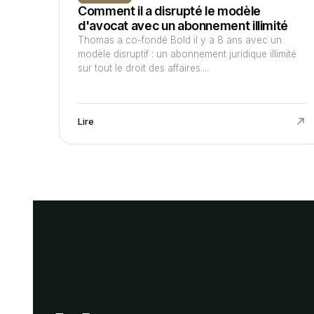
Comment il a disrupté le modèle
d'avocat avec un abonnement illimité
Thomas a co-fondé Bold il y a 8 ans avec un
modèle disruptif : un abonnement juridique illimité
sur tout le droit des affaires....
Lire