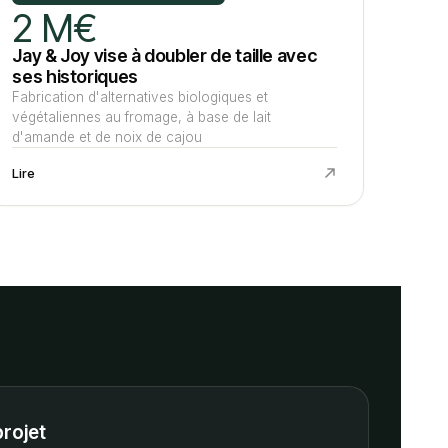
2 M€
Jay & Joy vise à doubler de taille avec
ses historiques
Fabrication d'alternatives biologiques et
végétaliennes au fromage, à base de lait
d'amande et de noix de cajou
Lire
projet