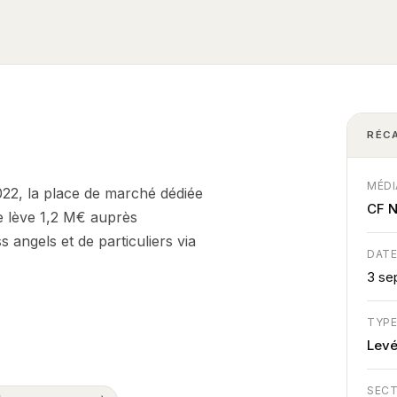
RÉC
MÉDI
022, la place de marché dédiée
CF 
se lève 1,2 M€ auprès
angels et de particuliers via
DAT
3 se
TYP
Lev
SEC