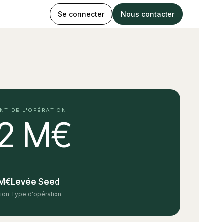
Se connecter
Nous contacter
NT DE L'OPÉRATION
,2 M€
 M€
Levée Seed
tion
Type d'opération