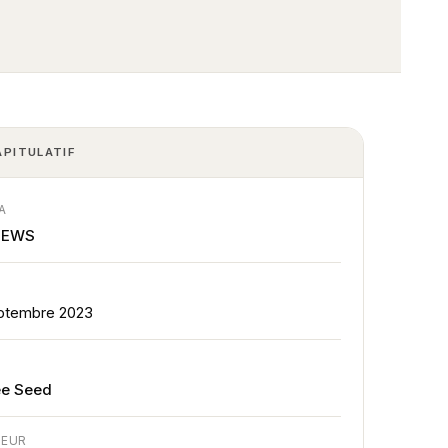
APITULATIF
A
NEWS
E
ptembre 2023
E
ée Seed
TEUR