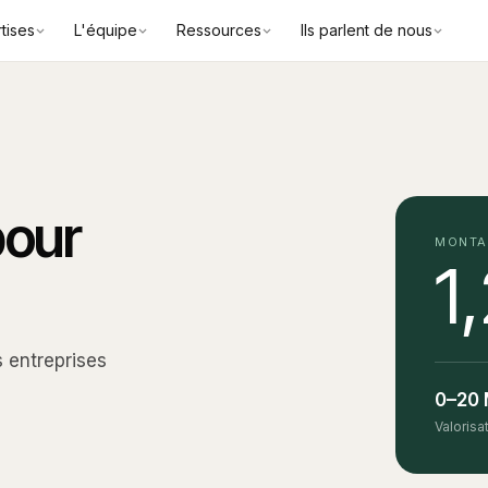
tises
L'équipe
Ressources
Ils parlent de nous
pour
MONTA
1
s entreprises
0–20
Valorisa