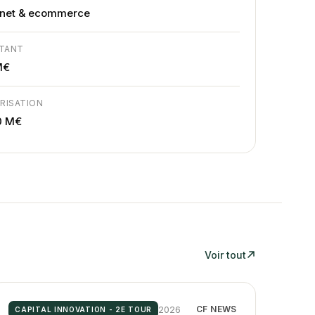
rnet & ecommerce
TANT
M€
RISATION
0 M€
Voir tout
2026
CF NEWS
CAPITAL INNOVATION - 2E TOUR