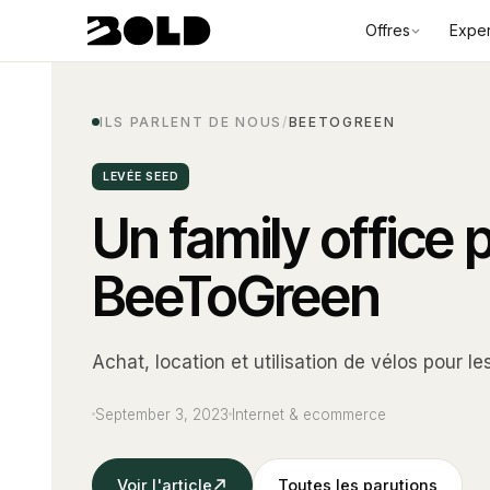
Offres
Exper
ILS PARLENT DE NOUS
/
BEETOGREEN
LEVÉE SEED
Un family office 
BeeToGreen
Achat, location et utilisation de vélos pour le
September 3, 2023
Internet & ecommerce
Voir l'article
Toutes les parutions