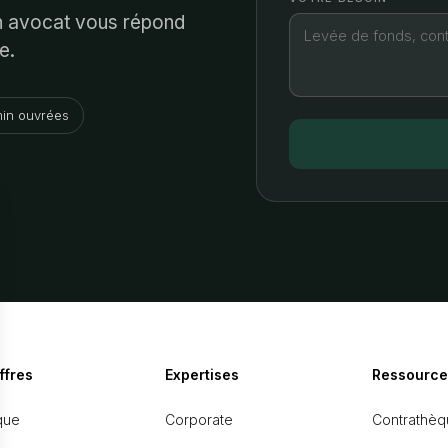
Un avocat vous répond
e.
in ouvrées
ffres
Expertises
Ressource
que
Corporate
Contrathèq