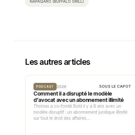
NAPAQARO (BUFFALO GRILL)
Les autres articles
2026
SOUS LE CAPOT
PODCAST
Comment il a disrupté le modèle
d'avocat avec un abonnement illimité
Thomas a co-fondé Bold il y a 8 ans avec un
modèle disruptif : un abonnement juridique illimité
sur tout le droit des affaires....