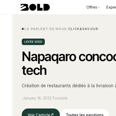
Offres
Exper
ILS PARLENT DE NOUS
/
CLICK&SAVOUR
LEVÉE SEED
Napaqaro concoc
tech
Création de restaurants dédiés à la livraison 
January 16, 2022
Tourisme
Voir l'article
Toutes les parutions