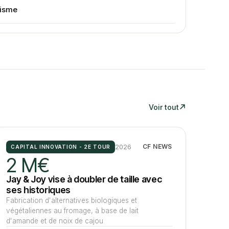
risme
Voir tout
2026
CF NEWS
CAPITAL INNOVATION - 2E TOUR
2 M€
Jay & Joy vise à doubler de taille avec
ses historiques
Fabrication d'alternatives biologiques et
végétaliennes au fromage, à base de lait
d'amande et de noix de cajou