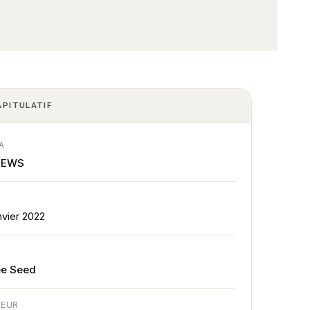
APITULATIF
A
NEWS
E
nvier 2022
E
ée Seed
TEUR