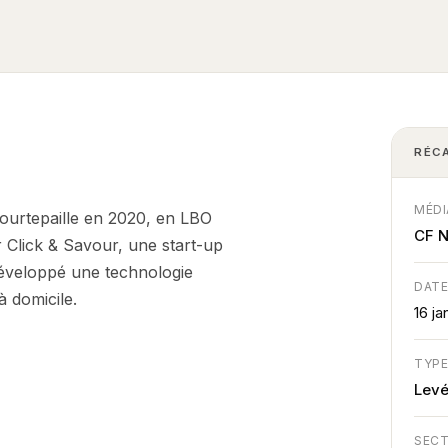
RÉC
MÉDI
Courtepaille en 2020, en LBO
CF 
r Click & Savour, une start-up
 développé une technologie
DAT
à domicile.
16 ja
TYP
Lev
SEC