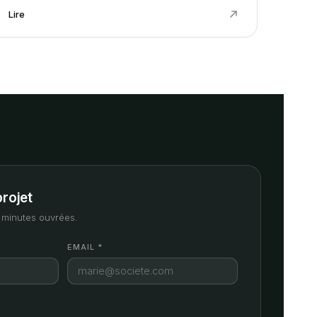
Lire
projet
minutes ouvrées.
EMAIL *