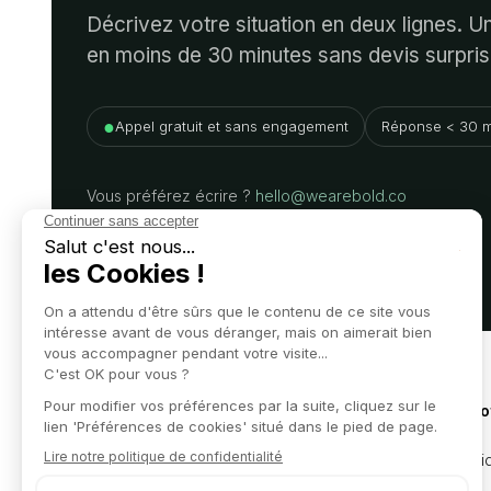
Décrivez votre situation en deux lignes. 
en moins de 30 minutes sans devis surpris
●
Appel gratuit et sans engagement
Réponse < 30 m
Vous préférez écrire ?
hello@wearebold.co
Nos o
Juridi
L'expertise d'un grand cabinet,
l'efficacité d'un partenaire business.