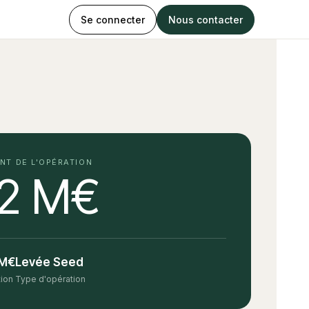
Se connecter
Nous contacter
NT DE L'OPÉRATION
,2 M€
 M€
Levée Seed
tion
Type d'opération