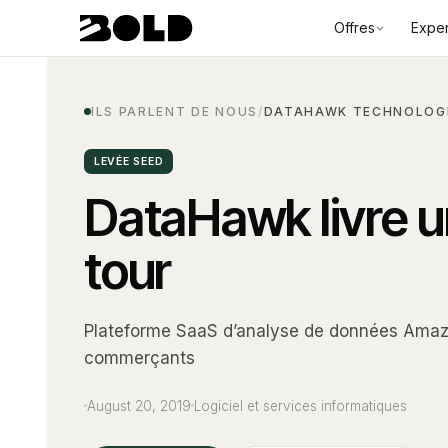
Offres
Exper
ILS PARLENT DE NOUS
/
DATAHAWK TECHNOLOGI
LEVÉE SEED
DataHawk livre u
tour
Plateforme SaaS d’analyse de données Amazo
commerçants
August 20, 2019
Logiciel et services informatiques