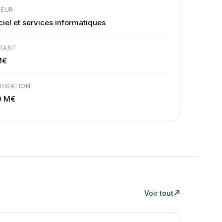
TEUR
ciel et services informatiques
TANT
M€
RISATION
0 M€
Voir tout