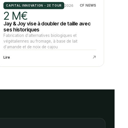
2026
CF NEWS
CAPITAL INNOVATION - 2E TOUR
2 M€
Jay & Joy vise à doubler de taille avec
ses historiques
Fabrication d'alternatives biologiques et
végétaliennes au fromage, à base de lait
d'amande et de noix de cajou
Lire