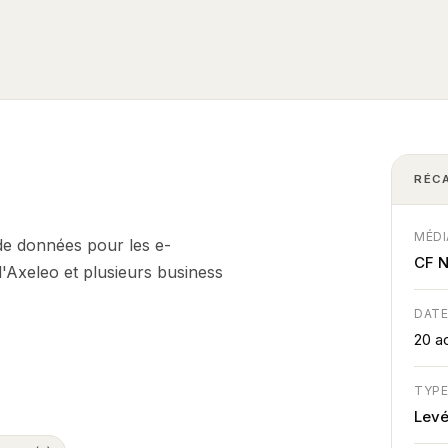
RÉC
MÉDI
 de données pour les e-
CF 
Axeleo et plusieurs business
DAT
20 a
TYP
Lev