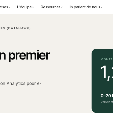
tises
L'équipe
Ressources
Ils parlent de nous
ES (DATAHAWK)
n premier
MONTA
1
n Analytics pour e-
0–20
Valorisa