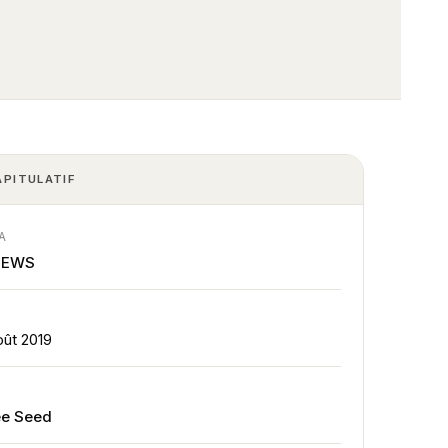
APITULATIF
A
NEWS
E
oût 2019
E
ée Seed