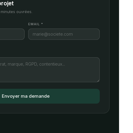
projet
minutes ouvrées.
EMAIL *