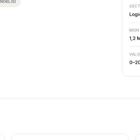
ANGEL(S)
SEC
Logi
MON
1,2 
VALO
0–2