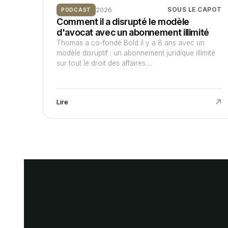
2026
SOUS LE CAPOT
PODCAST
Comment il a disrupté le modèle
d'avocat avec un abonnement illimité
Thomas a co-fondé Bold il y a 8 ans avec un
modèle disruptif : un abonnement juridique illimité
sur tout le droit des affaires....
Lire