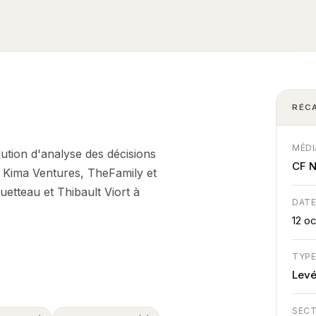
RÉC
MÉDI
ution d'analyse des décisions
CF 
d, Kima Ventures, TheFamily et
uetteau et Thibault Viort à
DAT
12 o
TYP
Lev
SEC