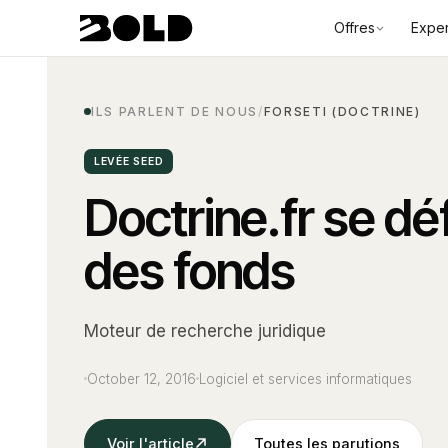
Offres
Exper
ILS PARLENT DE NOUS
/
FORSETI (DOCTRINE)
LEVÉE SEED
Doctrine.fr se d
des fonds
Moteur de recherche juridique
October 12, 2016
Logiciel et services informatiques
Voir l'article
Toutes les parutions