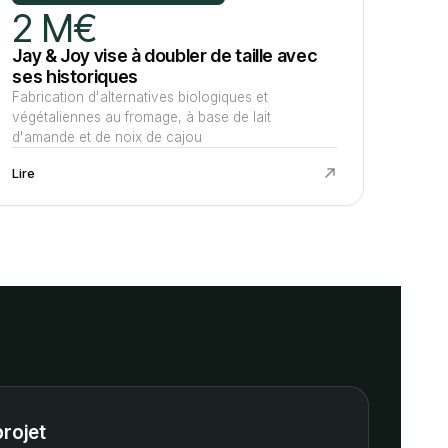
2 M€
Jay & Joy vise à doubler de taille avec
ses historiques
Fabrication d'alternatives biologiques et
végétaliennes au fromage, à base de lait
d'amande et de noix de cajou
Lire
projet