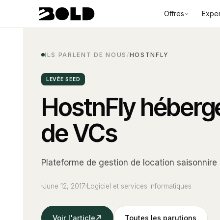
Offres
Exper
ILS PARLENT DE NOUS
/
HOSTNFLY
LEVÉE SEED
HostnFly héberge
de VCs
Plateforme de gestion de location saisonnir
June 12, 2017
Logiciel et services informatiques
Voir l'article
Toutes les parutions