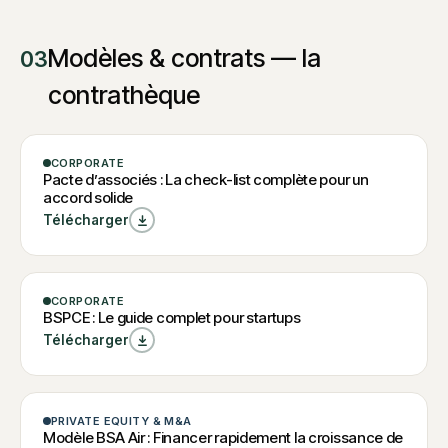
Modèles & contrats — la
03
contrathèque
CHECK-LIST
CORPORATE
Pacte
Pacte d’associés : La check-list complète pour un
accord solide
d’associés : La
Télécharger
check-list
W
complète pour
Pacte d’associés : La
un accord
check-list complète
pour un accord
GUIDE
CORPORATE
solide
W
BSPCE : Le
solide
BSPCE : Le guide complet pour startups
BSPCE : Le guide
guide complet
Télécharger
complet pour
pour startups
startups
MODÈLE
PRIVATE EQUITY & M&A
Modèle BSA
Modèle BSA Air : Financer rapidement la croissance de