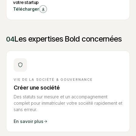
votre startup
Air : Financer
W
Télécharger
rapidement la
Modèle BSA Air :
croissance de
Financer rapidement
la croissance de
votre startup
votre startup
Les expertises Bold concernées
04
VIE DE LA SOCIÉTÉ & GOUVERNANCE
Créer une société
Des statuts sur mesure et un accompagnement
complet pour immatriculer votre société rapidement et
sans erreur.
En savoir plus