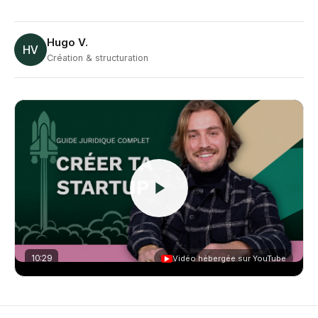
Hugo V.
HV
Création & structuration
10:29
Vidéo hébergée sur YouTube
▶