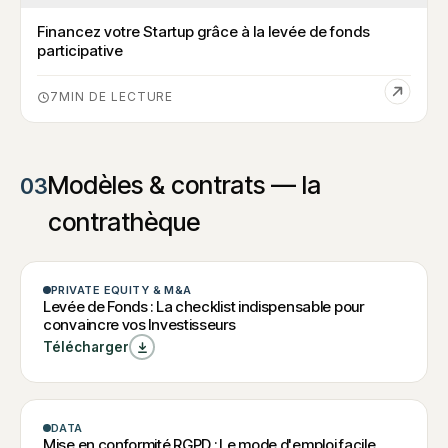
Financez votre Startup grâce à la levée de fonds
participative
7
Modèles & contrats — la
03
contrathèque
CHECK-LIST
PRIVATE EQUITY & M&A
Levée de
Levée de Fonds : La checklist indispensable pour
convaincre vos Investisseurs
Fonds : La
Télécharger
checklist
indispensable
pour
W
GUIDE & MODÈLE
DATA
convaincre
Mise en
Levée de Fonds : La
Mise en conformité RGPD : Le mode d'emploi facile