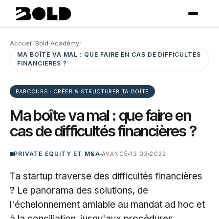
Accueil
/
Bold Académy
/
MA BOÎTE VA MAL : QUE FAIRE EN CAS DE DIFFICULTÉS
FINANCIÈRES ?
PARCOURS · CRÉER & STRUCTURER TA BOÎTE
Ma boîte va mal : que faire en
cas de difficultés financières ?
PRIVATE EQUITY ET M&A
AVANCÉ
13:03
2022
Ta startup traverse des difficultés financières
? Le panorama des solutions, de
l'échelonnement amiable au mandat ad hoc et
à la conciliation, jusqu'aux procédures