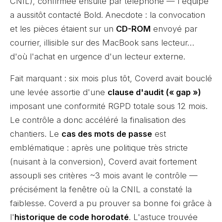
CNIL), confirmée ensuite par téléphone — l'équipe
a aussitôt contacté Bold. Anecdote : la convocation
et les pièces étaient sur un
CD-ROM
envoyé par
courrier, illisible sur des MacBook sans lecteur…
d'où l'achat en urgence d'un lecteur externe.
Fait marquant : six mois plus tôt, Coverd avait bouclé
une levée assortie d'une
clause d'audit (« gap »)
imposant une conformité RGPD totale sous 12 mois.
Le contrôle a donc accéléré la finalisation des
chantiers. Le
cas des mots de passe
est
emblématique : après une politique très stricte
(nuisant à la conversion), Coverd avait fortement
assoupli ses critères ~3 mois avant le contrôle —
précisément la fenêtre où la CNIL a constaté la
faiblesse. Coverd a pu prouver sa bonne foi grâce à
l'
historique de code horodaté
. L'astuce trouvée