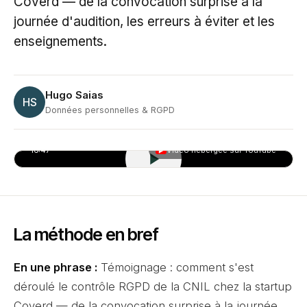
Coverd — de la convocation surprise à la
journée d'audition, les erreurs à éviter et les
enseignements.
Hugo Saias
HS
Données personnelles & RGPD
16:47
Vidéo hébergée sur YouTube
▶
La méthode en bref
En une phrase :
Témoignage : comment s'est
déroulé le contrôle RGPD de la CNIL chez la startup
Coverd — de la convocation surprise à la journée