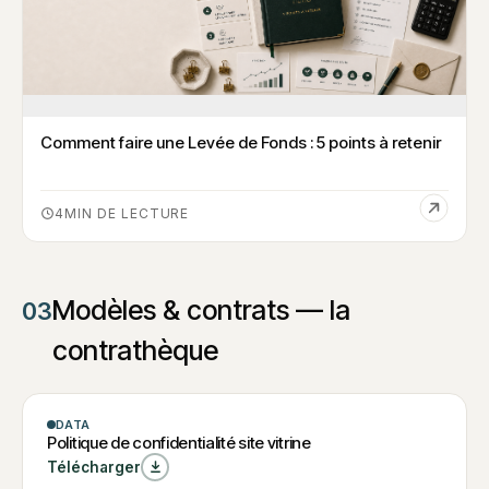
Comment faire une Levée de Fonds : 5 points à retenir
4
Modèles & contrats — la
03
contrathèque
MODÈLE
DATA
W
Politique de
Politique de confidentialité site vitrine
Politique de
confidentialité
Télécharger
confidentialité site