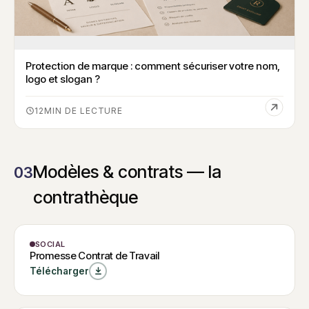
Protection de marque : comment sécuriser votre nom,
logo et slogan ?
12
Modèles & contrats — la
03
contrathèque
MODÈLE
SOCIAL
Promesse
W
Promesse Contrat de Travail
Contrat de
Promesse Contrat de
Télécharger
Travail
Travail