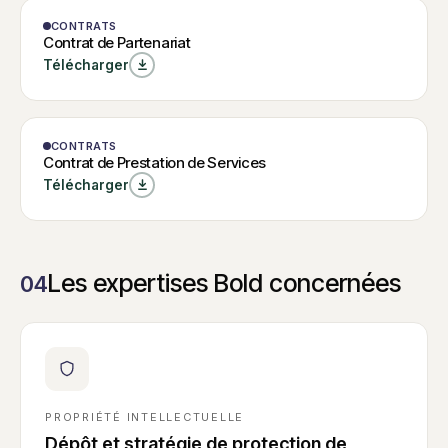
W
MODÈLE
CONTRATS
Contrat de
Contrat de
Contrat de Partenariat
Partenariat
Partenariat
Télécharger
MODÈLE
CONTRATS
W
Contrat de
Contrat de Prestation de Services
Contrat de
Prestation de
Télécharger
Prestation de
Services
Services
Les expertises Bold concernées
04
PROPRIÉTÉ INTELLECTUELLE
Dépôt et stratégie de protection de