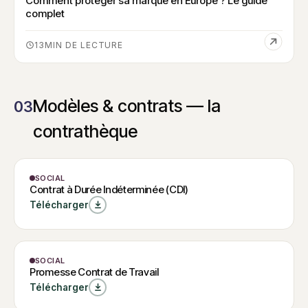
Comment protéger sa marque en Europe ? Le guide
complet
13
Modèles & contrats — la
03
contrathèque
MODÈLE
SOCIAL
Contrat à
Contrat à Durée Indéterminée (CDI)
Durée
W
Télécharger
Indéterminée
Contrat à Durée
Indéterminée (CDI)
(CDI)
MODÈLE
SOCIAL
Promesse
W
Promesse Contrat de Travail
Contrat de
Promesse Contrat de
Télécharger
Travail
Travail