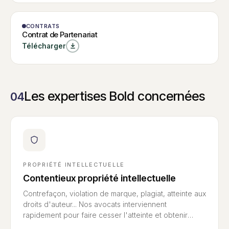
W
MODÈLE
CONTRATS
Contrat de
Contrat de
Contrat de Partenariat
Partenariat
Partenariat
Télécharger
Les expertises Bold concernées
04
PROPRIÉTÉ INTELLECTUELLE
Contentieux propriété intellectuelle
Contrefaçon, violation de marque, plagiat, atteinte aux
droits d'auteur... Nos avocats interviennent
rapidement pour faire cesser l'atteinte et obtenir
réparation — en France comme à l'international.