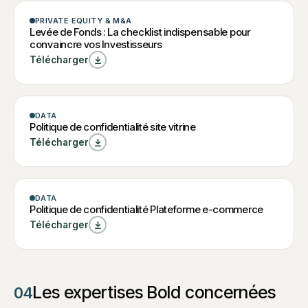
CHECK-LIST
PRIVATE EQUITY & M&A
Levée de
Levée de Fonds : La checklist indispensable pour
convaincre vos Investisseurs
Fonds : La
Télécharger
checklist
indispensable
pour
W
MODÈLE
DATA
convaincre
W
Politique de
Levée de Fonds : La
Politique de confidentialité site vitrine
checklist
Politique de
vos
confidentialité
indispensable pour
Télécharger
confidentialité site
convaincre vos
Investisseurs
site vitrine
vitrine
Investisseurs
MODÈLE
DATA
Politique de
Politique de confidentialité Plateforme e-commerce
W
confidentialité
Télécharger
Politique de
Plateforme e-
confidentialité
Plateforme e-
commerce
commerce
Les expertises Bold concernées
04