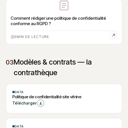
Comment rédiger une politique de confidentialité
conforme au RGPD ?
5
Modèles & contrats — la
03
contrathèque
MODÈLE
DATA
W
Politique de
Politique de confidentialité site vitrine
Politique de
confidentialité
Télécharger
confidentialité site
site vitrine
vitrine
MODÈLE
DATA