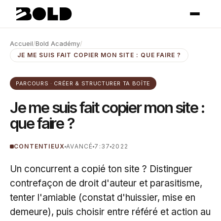
Accueil
/
Bold Académy
/
JE ME SUIS FAIT COPIER MON SITE : QUE FAIRE ?
PARCOURS · CRÉER & STRUCTURER TA BOÎTE
Je me suis fait copier mon site :
que faire ?
CONTENTIEUX
AVANCÉ
7:37
2022
Un concurrent a copié ton site ? Distinguer
contrefaçon de droit d'auteur et parasitisme,
tenter l'amiable (constat d'huissier, mise en
demeure), puis choisir entre référé et action au