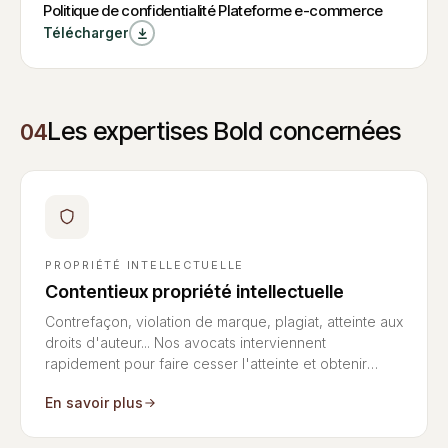
Politique de
Politique de confidentialité Plateforme e-commerce
W
confidentialité
Télécharger
Politique de
Plateforme e-
confidentialité
Plateforme e-
commerce
commerce
Les expertises Bold concernées
04
PROPRIÉTÉ INTELLECTUELLE
Contentieux propriété intellectuelle
Contrefaçon, violation de marque, plagiat, atteinte aux
droits d'auteur... Nos avocats interviennent
rapidement pour faire cesser l'atteinte et obtenir
réparation — en France comme à l'international.
En savoir plus