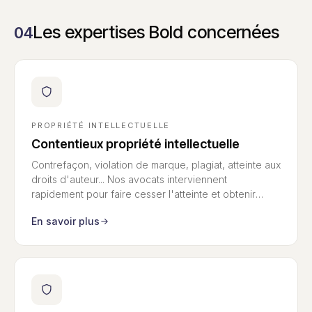
maximiser vos
accélérer
avantages fiscaux
l’innovation ?
et accélérer
Les expertises Bold concernées
04
l’innovation ?
PROPRIÉTÉ INTELLECTUELLE
Contentieux propriété intellectuelle
Contrefaçon, violation de marque, plagiat, atteinte aux
droits d'auteur... Nos avocats interviennent
rapidement pour faire cesser l'atteinte et obtenir
réparation — en France comme à l'international.
En savoir plus