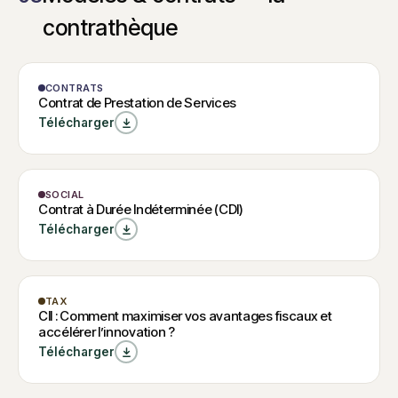
contrathèque
MODÈLE
CONTRATS
W
Contrat de
Contrat de Prestation de Services
Contrat de
Prestation de
Télécharger
Prestation de
Services
Services
MODÈLE
SOCIAL
Contrat à
Contrat à Durée Indéterminée (CDI)
Durée
W
Télécharger
Indéterminée
Contrat à Durée
Indéterminée (CDI)
(CDI)
GUIDE
TAX
CII : Comment
CII : Comment maximiser vos avantages fiscaux et
accélérer l’innovation ?
maximiser vos
Télécharger
avantages
W
fiscaux et
CII : Comment