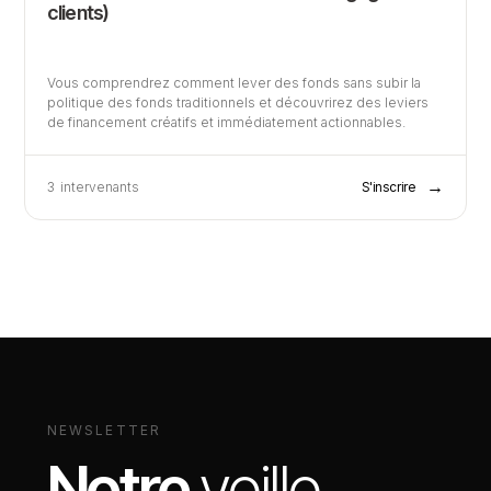
clients)
Vous comprendrez comment lever des fonds sans subir la
politique des fonds traditionnels et découvrirez des leviers
de financement créatifs et immédiatement actionnables.
→
3
intervenants
S'inscrire
NEWSLETTER
Notre
veille