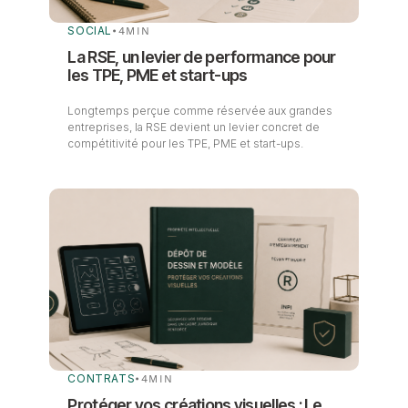
SOCIAL
•
4
MIN
La RSE, un levier de performance pour
les TPE, PME et start-ups
Longtemps perçue comme réservée aux grandes
entreprises, la RSE devient un levier concret de
compétitivité pour les TPE, PME et start-ups.
CONTRATS
•
4
MIN
Protéger vos créations visuelles : Le