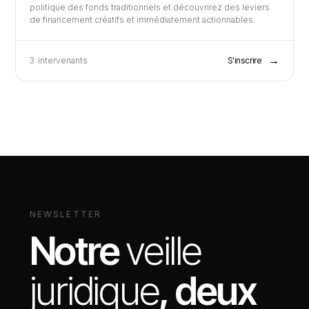
politique des fonds traditionnels et découvrirez des leviers
de financement créatifs et immédiatement actionnables.
→
3
intervenants
S'inscrire
NEWSLETTER
Notre
veille
juridique
, deux