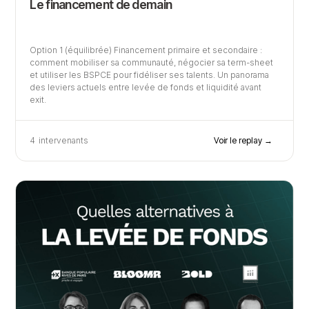
Le financement de demain
Option 1 (équilibrée) Financement primaire et secondaire :
comment mobiliser sa communauté, négocier sa term-sheet
et utiliser les BSPCE pour fidéliser ses talents. Un panorama
des leviers actuels entre levée de fonds et liquidité avant
exit.
4
intervenants
Voir le replay →