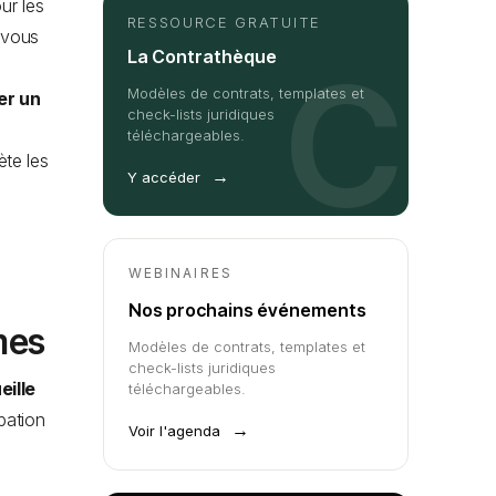
ur les
RESSOURCE GRATUITE
 vous
La Contrathèque
C
Modèles de contrats, templates et
r un
check-lists juridiques
téléchargeables.
ète les
→
Y accéder
WEBINAIRES
Nos prochains événements
mes
Modèles de contrats, templates et
check-lists juridiques
eille
téléchargeables.
pation
→
Voir l'agenda