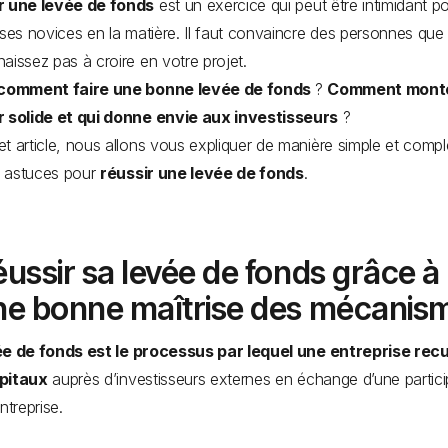
r une levée de fonds
est un exercice qui peut être intimidant po
ises novices en la matière. Il faut convaincre des personnes que
aissez pas à croire en votre projet.
 comment faire une bonne levée de fonds
?
Comment monte
r solide et qui donne envie aux investisseurs
?
t article, nous allons vous expliquer de manière simple et compl
 astuces pour
réussir une levée de fonds
.
ussir sa levée de fonds grâce à
ne bonne maîtrise des mécanis
ée de fonds est le processus par lequel une entreprise recu
pitaux
auprès d’investisseurs externes en échange d’une partici
entreprise.