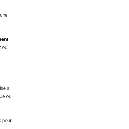
 une
ment
t ou
ise a
que ou
s pour