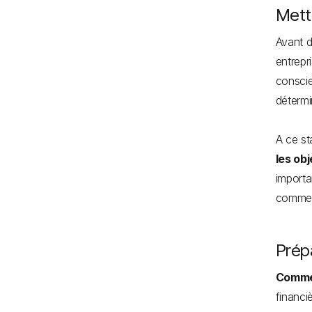
Mettr
Avant 
entrepri
conscie
détermi
A ce sta
les ob
importa
comment
Prép
Commen
financi