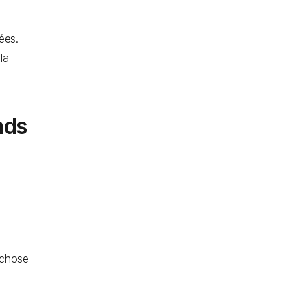
ées.
la
nds
 chose