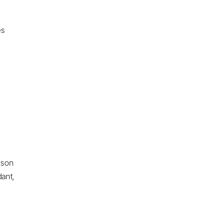
es
e son
dant,