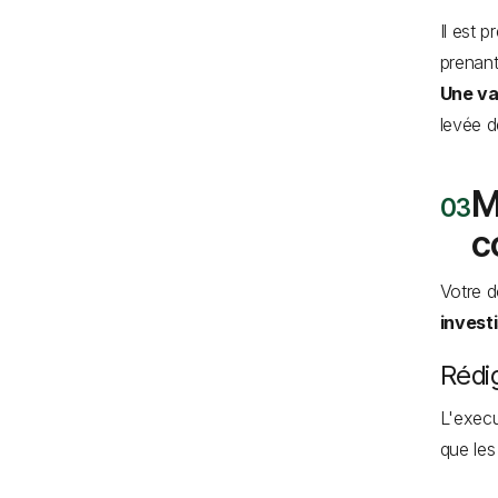
Il est 
prenant
Une va
levée d
M
c
Votre d
invest
Rédi
L'execu
que les 