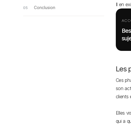
Il en ex
Conclusion
ACC
Bes
suje
Les 
Ces pha
son act
clients 
Elles v
qui a q