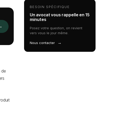
BESOIN SPÉCIFIQUE
Un avocat vous rappelle en 15
minutes
→
Posez votre question, on revient
vers vous le jour même.
→
Nous contacter
e
de
ers
roduit