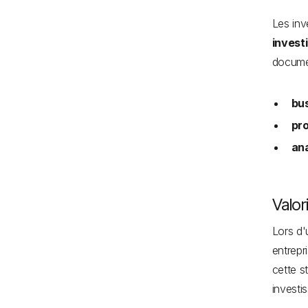
Les inv
invest
documen
bus
pro
an
Valor
Lors d'
entrepr
cette s
investi