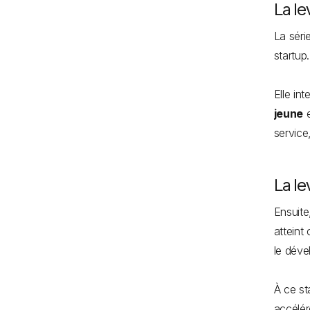
La le
La séri
startup
Elle in
jeune
e
service
La le
Ensuite
atteint
le dév
À ce st
accélér