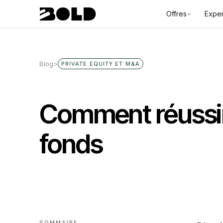
Offres
Exper
Blog
>
PRIVATE EQUITY ET M&A
Comment réussir
fonds
SOMMAIRE