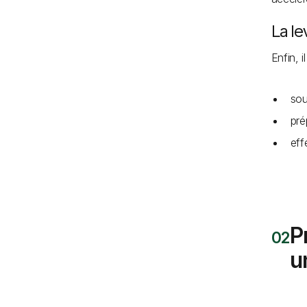
La le
Enfin, 
sou
pré
eff
P
u