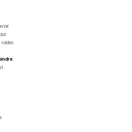
avoir
our
 céder.
eindre
st
e