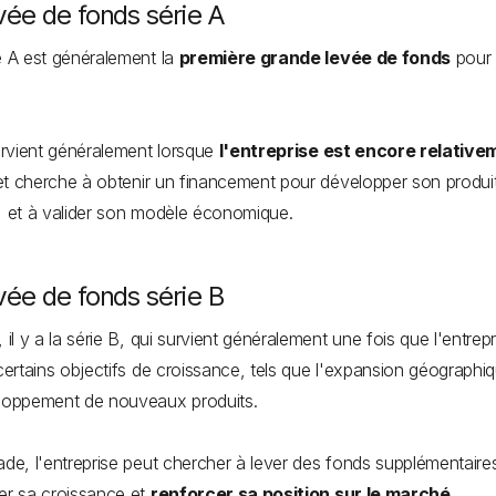
vée de fonds série A
e A est généralement la
première grande levée de fonds
pour
.
tervient généralement lorsque
l'entreprise est encore relative
t cherche à obtenir un financement pour développer son produi
, et à valider son modèle économique.
vée de fonds série B
, il y a la série B, qui survient généralement une fois que l'entrepr
 certains objectifs de croissance, tels que l'expansion géographi
eloppement de nouveaux produits.
ade, l'entreprise peut chercher à lever des fonds supplémentaire
er sa croissance et
renforcer sa position sur le marché
.