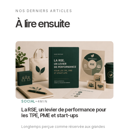
NOS DERNIERS ARTICLES
À lire ensuite
SOCIAL
•
4
MIN
La RSE, un levier de performance pour
les TPE, PME et start-ups
Longtemps perçue comme réservée aux grandes