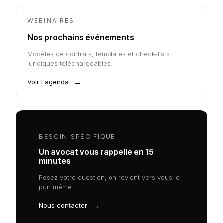
WEBINAIRES
Nos prochains événements
Modèles de contrats, templates et check-lists
juridiques téléchargeables.
→
Voir l'agenda
BESOIN SPÉCIFIQUE
Un avocat vous rappelle en 15
minutes
Posez votre question, on revient vers vous le
jour même.
→
Nous contacter