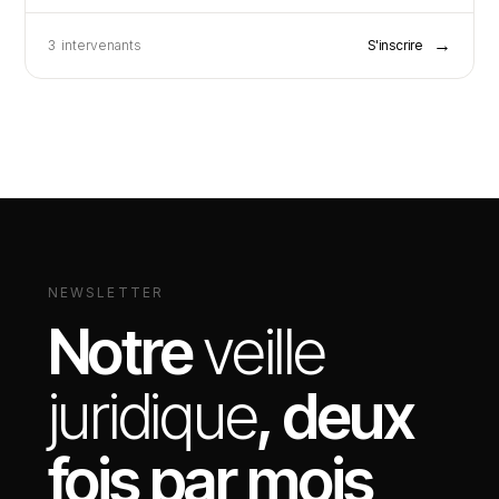
→
3
intervenants
S'inscrire
NEWSLETTER
Notre
veille
juridique
, deux
fois par mois