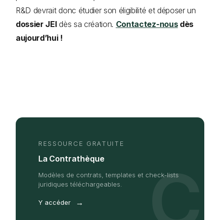
R&D devrait donc étudier son éligibilité et déposer un
dossier JEI
dès sa création.
Contactez-nous
dès
aujourd’hui !
RESSOURCE GRATUITE
La Contrathèque
C
Modèles de contrats, templates et check-lists
juridiques téléchargeables.
→
Y accéder