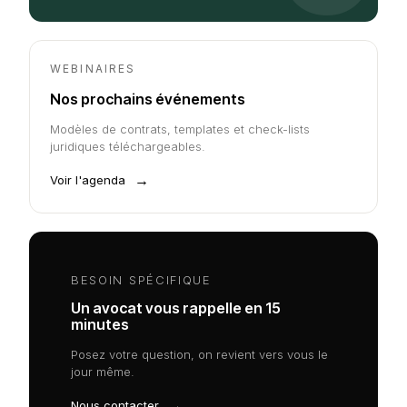
WEBINAIRES
Nos prochains événements
Modèles de contrats, templates et check-lists
juridiques téléchargeables.
→
Voir l'agenda
BESOIN SPÉCIFIQUE
Un avocat vous rappelle en 15
minutes
Posez votre question, on revient vers vous le
jour même.
→
Nous contacter