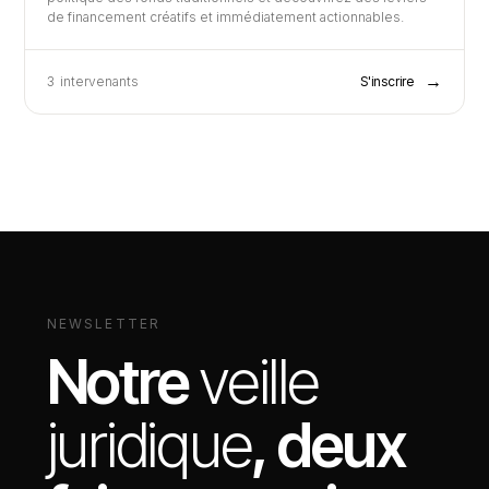
de financement créatifs et immédiatement actionnables.
→
3
intervenants
S'inscrire
NEWSLETTER
Notre
veille
juridique
, deux