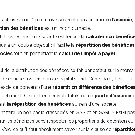
es clauses que l’on retrouve souvent dans un
pacte d’associé, 
ition des bénéfices
est un incontournable.
t, tous les ans, une société est tenue de
calculer son bénéfic
s a un double objectif : il facilite la
répartition des bénéfices
sociés
tout en permettant le
calcul de l'impôt à payer
.
ul de la distribution des bénéfices se fait par défaut sur le monta
 de chaque associé dans le capital social. Cependant, il est tout 
eable de convenir d'une
répartition différente des bénéfice
tuellement. Ce sont en général statuts ou un
pacte d’associé
q
ent
la répartition des bénéfices
au sein d’une société.
 faire un bon pacte d’associés en SAS et en SARL ? Est-il pos
rtir les bénéfices sans respecter les proportions de détention du 
? Voici ce qu’il faut absolument savoir sur la clause de r
épartitio