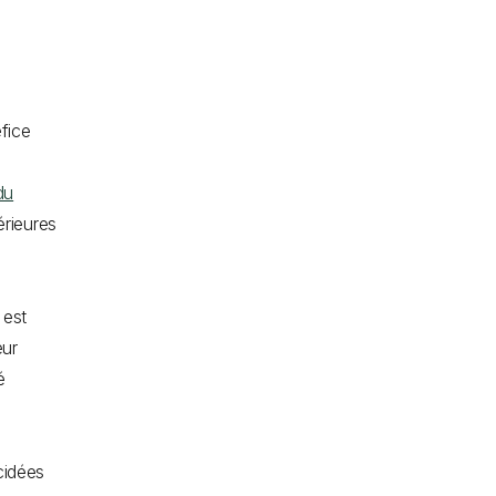
fice
du
érieures
 est
eur
é
cidées