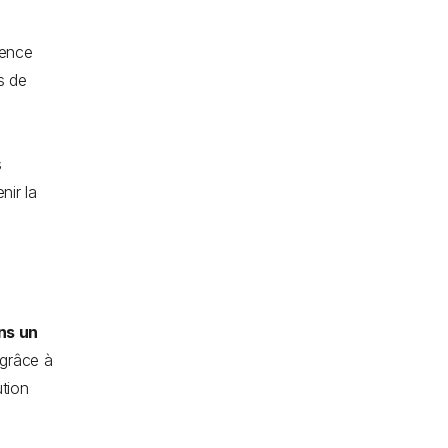
lence
es de
s
nir la
ns un
 grâce à
ution