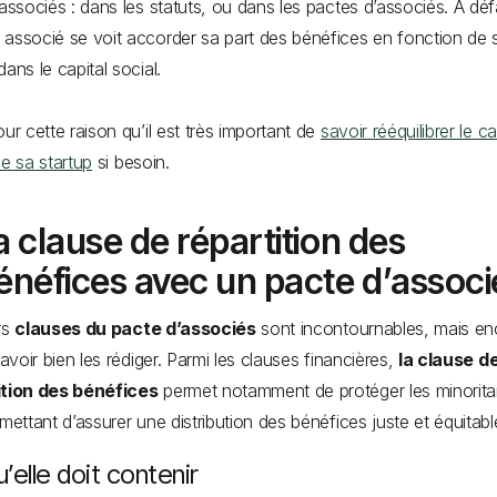
 associés : dans les statuts, ou dans les pactes d’associés. A déf
associé se voit accorder sa part des bénéfices en fonction de 
dans le capital social.
our cette raison qu’il est très important de
savoir rééquilibrer le ca
de sa startup
si besoin.
a clause de répartition des
énéfices avec un pacte d’assoc
rs
clauses du pacte d’associés
sont incontournables, mais en
savoir bien les rédiger. Parmi les clauses financières,
la clause d
ition des bénéfices
permet notamment de protéger les minoritai
rmettant d’assurer une distribution des bénéfices juste et équitabl
’elle doit contenir