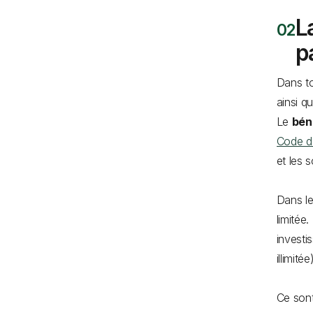
L
p
Dans to
ainsi q
Le
bén
Code d
et les 
Dans l
limitée
investi
illimitée
Ce son