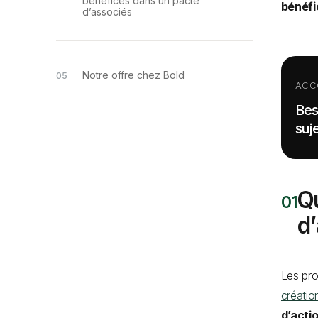
bénéfices dans un pacte
bénéfi
d’associés
Notre offre chez Bold
ACC
Bes
suje
Qu
d
Les pro
créatio
d’acti