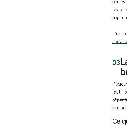
par les
chaque 
apport 
C’est p
social 
L
b
Plusieu
faut-il 
répart
leur pe
Ce qu