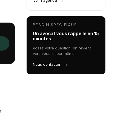
→
Voir l'agenda
BESOIN SPÉCIFIQUE
Un avocat vous rappelle en 15
minutes
→
Posez votre question, on revient
vers vous le jour même.
→
Nous contacter
a