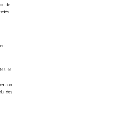
ion de
sociés
ment
tes les
ner aux
elui des