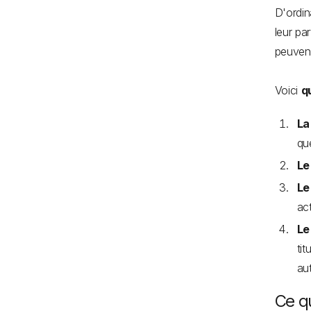
D'ordin
leur pa
peuvent
Voici
q
La
qu
Le
Le
ac
Le
tit
aut
Ce qu