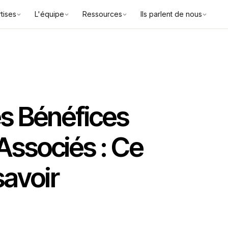
tises
L'équipe
Ressources
Ils parlent de nous
es Bénéfices
Associés : Ce
savoir