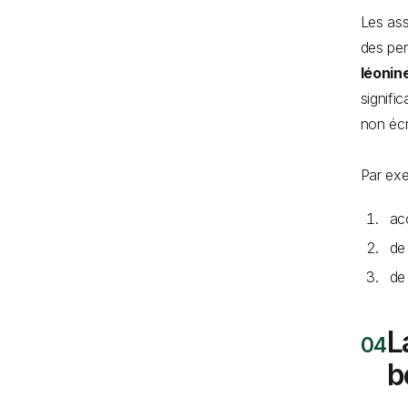
Les ass
des per
léonin
signific
non écr
Par ex
ac
de
de 
L
b