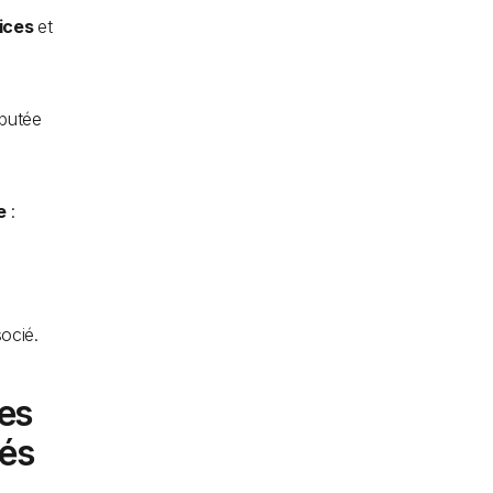
fices
et
éputée
ne
:
socié.
des
iés