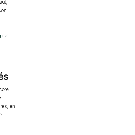
aut,
son
pital
iés
core
e
res, en
e.