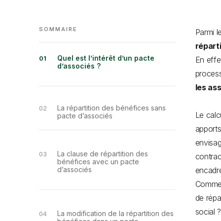
SOMMAIRE
Parmi l
répart
Quel est l’intérêt d’un pacte
En effe
d’associés ?
processu
les as
La répartition des bénéfices sans
Le calc
pacte d’associés
apports
envisag
La clause de répartition des
contrac
bénéfices avec un pacte
d’associés
encadr
Comment
de répa
social 
La modification de la répartition des