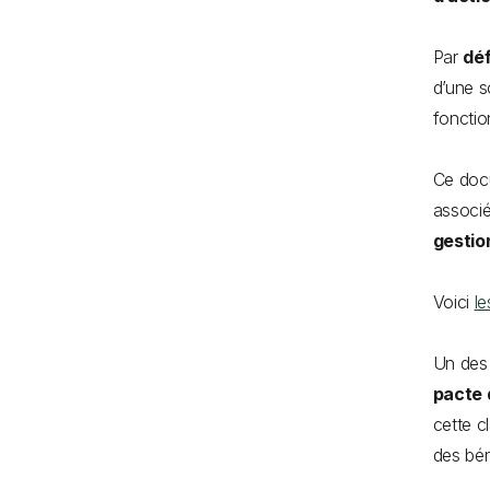
Par
déf
d’une so
fonctio
Ce docu
associé
gestio
Voici
le
Un des 
pacte 
cette c
des bén