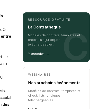
la
RESSOURCE GRATUITE
La Contrathèque
C
e
. Ce
Modèles de contrats, templates et
 entre
check-lists juridiques
téléchargeables.
→
Y accéder
nt des
à fait
s
WEBINAIRES
ui
Nos prochains événements
sible
Modèles de contrats, templates et
check-lists juridiques
capital
téléchargeables.
n des